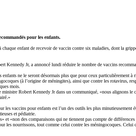
 recommandés pour les enfants.
 chaque enfant de recevoir de vaccin contre six maladies, dont la gripp
rt Kennedy Jr, a annoncé lundi réduire le nombre de vaccins recomma
enfants ne le seront désormais plus que pour ceux particulièrement à r
ngocoques (à l’origine de méningites), ainsi que contre les rotavirus, res
lques mois.
e ministre Robert Kennedy Jr dans un communiqué, «nous alignons le ca
airé.»
r les vaccins pour enfants est l’un des outils les plus minutieusement 
ieuses et pédiatrie.
ves» et «non des comparaisons qui ne tiennent pas compte de différences m
pour les nourrissons, tout comme celui contre les méningocoques. Celui 