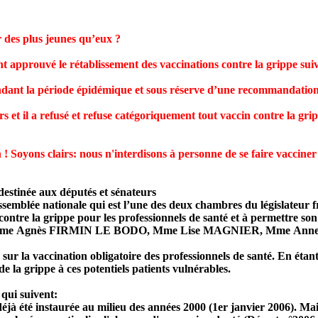
r des plus jeunes qu’eux ?
ont approuvé le rétablissement des vaccinations contre la grippe suiv
endant la période épidémique et sous réserve d’une recommandation
s et il a refusé et refuse catégoriquement tout vaccin contre la grip
! Soyons clairs: nous n'interdisons à personne de se faire vacciner
 destinée aux députés et sénateurs
Assemblée nationale qui est l’une des deux chambres du législateur f
on contre la grippe pour les professionnels de santé et à permettre 
uivants : Mme Agnès FIRMIN LE BODO, Mme Lise MAGNIER, Mme 
r sur la vaccination obligatoire des professionnels de santé. En étan
de la grippe à ces potentiels patients vulnérables.
 qui suivent:
déjà été instaurée au milieu des années 2000 (1er janvier 2006). Mai