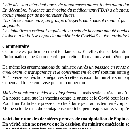
Cette décision intervient après de nombreuses autres, toutes allant da
En décembre, l’Agence américaine du médicament (FDA) a dit enquêter 
documentées par de nombreuses études.
Plus tôt ce même mois, un groupe d’experts entièrement remanié par l
soignants.
Ces initiatives suscitent l’inquiétude au sein de la communauté médic
évoluent à la baisse depuis la pandémie de Covid-19 et font craindre
Commentaire
Cet article est particulièrement tendancieux. En effet, dès le début du t
l’information, une façon de critiquer cette information avant même que
De même les argumentations du ministre
Après un passage en revue e
améliorant la transparence et le consentement éclairé
sont mis entre g
A l’inverse les réactions négatives à cette décision du ministre sont 
Cependant le lecteur avisé peut remarquer que :
Mais de nombreux médecins s’inquiètent …
mais seule la réaction d’u
On notera aussi que les vaccins contre la grippe et le Covid pour les 
Pour finir l’article de presse cherche à faire peur au lecteur en évoquan
Même si toute maladie contagieuse mortelle peut réapparaître, vu qu’elle 
Voici donc une des dernières preuves de manipulation de l’opinio
En vérité, rien ne prouve que la décision du ministre américain soi