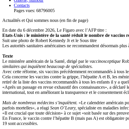
Galerie, humour
Contacts
Pages vues: 68796005
Actualités et Qui sommes nous (en fin de page)
En date du 6 décembre 2026, Le Figaro avec l’AFP titre :
Etats-Unis : le ministère de la santé réduit le nombre de vaccins
Suit une photo de Robert Kennedy Jr et le Sous titre
Les autorités sanitaires américaines ne recommandent désormais plus à
Texte
Le ministère américain de la Santé, dirigé par le
vaccinosceptique
Robe
similaires qui inquiètent beaucoup de spécialistes.
Avec cette réforme, six vaccins précédemment recommandés à tous les 
Cela concerne les vaccins contre la grippe, l’hépatite A et B, les méni
retiré de la liste des vaccins recommandés à tous les enfants il y a que
«Après un passage en revue exhaustif des connaissances», a déclaré l
international, tout en améliorant la transparence et le consentement écl
Mais de nombreux médecins s’inquiètent.
«Le calendrier américain pou
parfois mortelles», a réagi
Sean O’Leary,
spécialiste en maladies infect
«Il est crucial que toute décision» à ce sujet «soit basée sur des preu
En France, le vaccin contre l’hépatite B (mais pas A) est obligatoire 
19 sont
accessibles
.