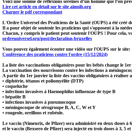
Voici une somme de réflexions sereines d’un homme que l’on pre
Lire cet article en détail sur le site aimsib.org
Charger le pdf correspondant
L'Ordre Universel des Praticiens de la Santé (OUPS)
a été créé 
Il a pour objet de soutenir les praticiens qui s'opposent à la méde
Chacun, y compris le patient peut soutenir l'OUPS ! Pour cela, v
ordreuniversel.org/post/declaration-bruxelles
Vous pouvez également écouter une vidéo sur l'OUPS sur le site:
Conférence des praticiens contre l'ordre (15/12/2024)
La liste des vaccinations obligatoires pour les bébés change le 1er
La vaccination des nourrissons contre les infections à méningocoq
A partir du 1er janvier la liste des vaccins obligatoires à réaliser
• diphtérie, tétanos et poliomyélite (DTP)
• coqueluche
• infections invasives à Haemophilus influenzae de type B
• hépatite B
• infections invasives à pneumocoque
• méningocoque de sérogroupe B, A, C, W et Y
• rougeole, oreillons et rubéole.
Le vaccin
(Nimenrix, de Pfizer)
sera administré en deux doses à 6
et le vaccin
(Bexsero de Pfizer)
sera injecté en trois doses à 3, 5 