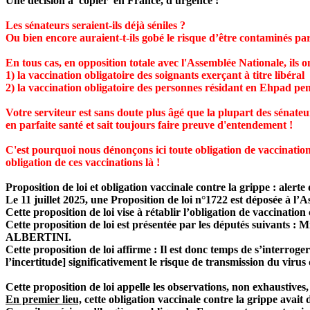
Une décision à 'copier' en France, d'urgence !
Les sénateurs seraient-ils déjà séniles ?
Ou bien encore auraient-t-ils gobé le risque d’être contaminés pa
En tous cas, en opposition totale avec l'Assemblée Nationale, ils 
1) la vaccination obligatoire des soignants exerçant à titre libéral
2) la vaccination obligatoire des personnes résidant en Ehpad p
Votre serviteur est sans doute plus âgé que la plupart des sénateur
en parfaite santé et sait toujours faire preuve d'entendement !
C'est pourquoi nous dénonçons ici toute obligation de vaccination 
obligation de ces vaccinations là !
Proposition de loi et obligation vaccinale contre la grippe : alerte
Le 11 juillet 2025, une Proposition de loi n°1722 est déposée à l’
Cette proposition de loi vise à rétablir l’obligation de vaccinati
Cette proposition de loi est présentée par les députés s
ALBERTINI.
Cette proposition de loi affirme : Il est donc temps de s’interroge
l’incertitude] significativement le risque de transmission du virus 
Cette proposition de loi appelle les observations, non exhaustives,
En premier lieu,
cette obligation vaccinale contre la grippe avait 