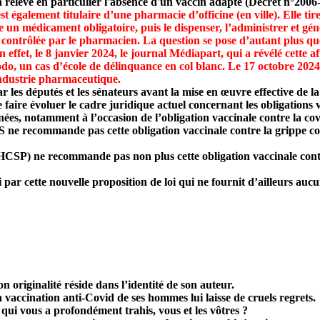
relevé en particulier l'absence d'un vaccin adapté (Décret n°2006
ement titulaire d’une pharmacie d’officine (en ville). Elle tire 
 un médicament obligatoire, puis le dispenser, l’administrer et géné
 contrôlée par le pharmacien. La question se pose d’autant plus q
ffet, le 8 janvier 2024, le journal Médiapart, qui a révélé cette af
cas d’école de délinquance en col blanc. Le 17 octobre 2024, ce
industrie pharmaceutique.
par les députés et les sénateurs avant la mise en œuvre effective de
aire évoluer le cadre juridique actuel concernant les obligations 
nées, notamment à l’occasion de l’obligation vaccinale contre la cov
 ne recommande pas cette obligation vaccinale contre la grippe co
(HCSP) ne recommande pas non plus cette obligation vaccinale cont
i par cette nouvelle proposition de loi
qui ne fournit d’ailleurs aucu
on originalité réside dans l’identité de son auteur.
a vaccination anti-Covid de ses hommes lui laisse de cruels regrets.
qui vous a profondément trahis, vous et les vôtres ?