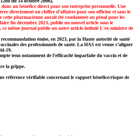
-1260 du 14 octobre 2006).
donc un bénéfice direct pour son entreprise personnelle. Une
rer directement un chiffre d’affaires pour son officine et sans le
ue cette pharmacienne aurait été condamnée au pénal pour les
faire fin décembre 2023, publie un nouvel article sous le
 même journal publie un autre article intitulé L'ex-ministre de
 la recommandation émise, en 2023, par la Haute autorité de santé
vaccinales des professionnels de santé. La HAS est venue s’aligner
id-19.
mpte tenu notamment de l’efficacité imparfaite du vaccin et de
re la grippe.
ne référence vérifiable concernant le rapport bénéfice/risque de