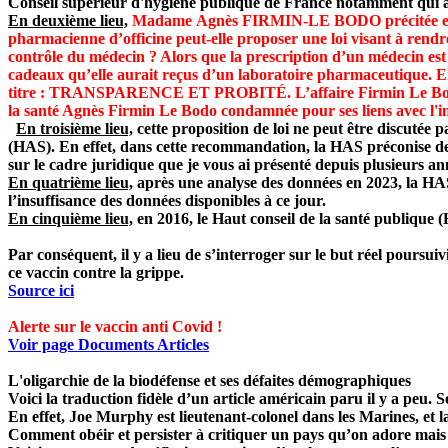
Conseil supérieur d'hygiène publique de France notamment qui a 
En deuxième lieu,
Madame Agnès FIRMIN-LE BODO précitée est égal
pharmacienne d’officine peut-elle proposer une loi visant à rendre
contrôle du médecin ? Alors que la prescription d’un médecin est
cadeaux qu’elle aurait reçus d’un laboratoire pharmaceutique. En e
titre : TRANSPARENCE ET PROBITÉ. L’affaire Firmin Le Bodo, un 
la santé Agnès Firmin Le Bodo condamnée pour ses liens avec l'
En troisième lieu,
cette proposition de loi ne peut être discutée 
(HAS). En effet, dans cette recommandation, la HAS préconise de f
sur le cadre juridique que je vous ai présenté depuis plusieurs an
En quatrième lieu,
après une analyse des données en 2023, la HAS
l’insuffisance des données disponibles à ce jour.
En cinquième lieu,
en 2016, le Haut conseil de la santé publique 
Par conséquent, il y a lieu de s’interroger
sur le but réel poursuiv
ce vaccin contre la grippe.
Source ici
Alerte sur le vaccin anti Covid !
Voir page Documents Articles
L'oligarchie de la biodéfense et ses défaites démographiques
Voici la traduction fidèle d’un article américain paru il y a peu. S
En effet, Joe Murphy est lieutenant-colonel dans les Marines, et l
Comment obéir et persister à critiquer un pays qu’on adore mais 