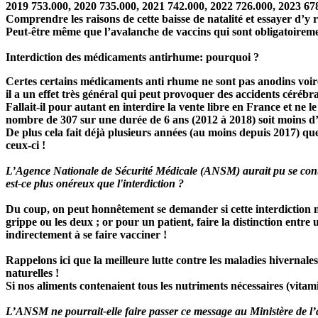
2019 753.000, 2020 735.000, 2021 742.000, 2022 726.000, 2023 6
Comprendre les raisons de cette baisse de natalité et essayer d’
Peut-être même que l’avalanche de vaccins qui sont obligatoireme
Interdiction des médicaments antirhume: pourquoi ?
Certes certains médicaments anti rhume ne sont pas anodins voire
il a un effet très général qui peut provoquer des accidents céréb
Fallait-il pour autant en interdire la vente libre en France et ne
nombre de 307 sur une durée de 6 ans (2012 à 2018)
soit moins d
De plus cela fait déjà plusieurs années (au moins depuis 2017) qu
ceux-ci !
L’Agence Nationale de Sécurité Médicale (ANSM) aurait pu se content
est-ce plus onéreux que l'interdiction ?
Du coup, on peut honnêtement se demander si cette interdiction ne 
grippe ou les deux ; or pour un patient, faire la distinction entr
indirectement à se faire vacciner !
Rappelons ici que la meilleure lutte contre les maladies hivernal
naturelles !
Si nos aliments contenaient tous les nutriments nécessaires (vitamin
L’ANSM ne pourrait-elle faire passer ce message au Ministère de l’