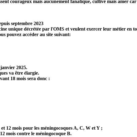
ssent courageux mais aucunement fanatique, cultivé mais amer car
depuis septembre 2023
cine unique décrétée par l'OMS et veulent exercer leur métier en tou
ous pouvez accéder au site suivant:
 janvier 2025.
ues va être élargie.
 avant 18 mois sera donc :
 et 12 mois pour les méningocoques A, C, W et Y ;
et 12 mois contre le méningocoque B.