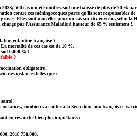
n 2023;
560 cas ont été notifiés
, soit une hausse de plus de 70 % par
nation contre ces méningocoques parce qu'ils sont responsables de l
graves. Elles sont mortelles pour un cas sur dix environ, selon la 
en charge par l'Assurance Maladie à hauteur de 65 % seulement !.
ation enfantine française ?
 La mortalité de ces cas est de 10 %.
 soit
0,008 % !
faible ?
vaccination obligatoire !
ein des instances telles que :
 santé !
es instances, combien va coûter à la Sécu donc aux français ce vacc
 sont en revanche bien plus inquiétants :
.000, 2018 758.000,