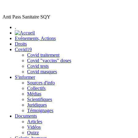
Anti Pass Sanitaire SQY
.
Evénements, Actions
Droits
Covid19
Covid traitement
Covid "vaccins" doses
Covid tests
Covid masques
S'informer
Sources d'info
Collectifs
Médias
Scientifiques
Juridiques
Témoignages
Documents
Articles
Vidéos
Quizz