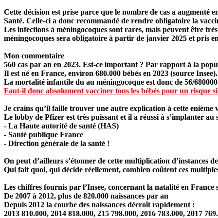
Cette décision est prise parce que le nombre de cas a augmenté e
Santé. Celle-ci a donc recommandé de rendre obligatoire la vacci
Les infections à méningocoques sont rares, mais peuvent être très 
méningocoques sera obligatoire à partir de janvier 2025 et pris 
Mon commentaire
560 cas par an en 2023. Est-ce important ? Par rapport à la popul
Il est né en France, environ
680.000 bébés en 2023
(source Insee).
La mortalité infantile du au méningocoque est donc de 56/680000
Faut-il donc absolument vacciner tous les bébés pour un risque si 
Je crains qu’il faille trouver une autre explication à cette enième 
Le lobby de Pfizer est très puissant et il a réussi à s’implanter au s
- La Haute autorité de santé (HAS)
- Santé publique France
- Direction générale de la santé !
On peut d’ailleurs s’étonner de cette multiplication d’instances de
Qui fait quoi, qui décide réellement, combien coûtent ces multipl
Les chiffres fournis par l’Insee, concernant la natalité en France
De 2007 à 2012, plus de 820.000 naissances par an
Depuis 2012 la courbe des naissances décroît rapidement :
2013 810.000, 2014 818.000, 215 798.000, 2016 783.000, 2017 769