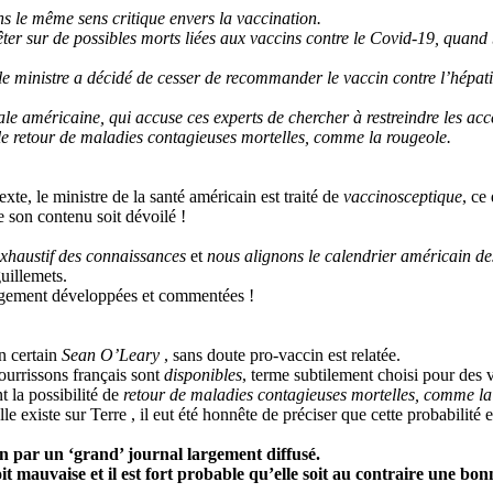
ns le même sens critique envers la vaccination.
sur de possibles morts liées aux vaccins contre le Covid-19, quand bie
e ministre a décidé de cesser de recommander le vaccin contre l’hépati
ale américaine, qui accuse ces experts de chercher à restreindre les ac
 le retour de maladies contagieuses mortelles, comme la rougeole.
exte, le ministre de la santé américain est traité de
vaccinosceptique
, ce
 son contenu soit dévoilé !
xhaustif des connaissances
et
nous alignons le calendrier américain des
uillemets.
largement développées et commentées !
n certain
Sean O’Leary
, sans doute pro-vaccin est relatée.
nourrissons français sont
disponibles
, terme subtilement choisi pour des 
t la possibilité de
retour de maladies contagieuses mortelles, comme la
existe sur Terre , il eut été honnête de préciser que cette probabilité est
n par un ‘grand’ journal largement diffusé.
t mauvaise et il est fort probable qu’elle soit au contraire une bon