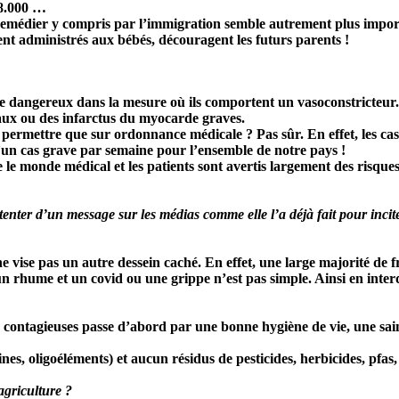
78.000 …
y remédier y compris par l’immigration semble autrement plus impor
nt administrés aux bébés, découragent les futurs parents !
 dangereux dans la mesure où ils comportent un vasoconstricteur. 
raux ou des infarctus du myocarde graves.
 le permettre que sur ordonnance médicale ? Pas sûr. En effet, les ca
’un cas grave par semaine pour l’ensemble de notre pays !
e le monde médical et les patients sont avertis largement des risqu
er d’un message sur les médias comme elle l’a déjà fait pour inciter 
vise pas un autre dessein caché. En effet, une large majorité de fra
e un rhume et un covid ou une grippe n’est pas simple. Ainsi en inte
es contagieuses passe d’abord par une bonne hygiène de vie, une sa
es, oligoéléments) et aucun résidus de pesticides, herbicides, pfas, p
agriculture ?