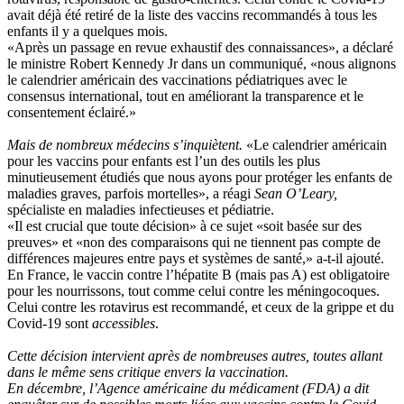
avait déjà été retiré de la liste des vaccins recommandés à tous les
enfants il y a quelques mois.
«Après un passage en revue exhaustif des connaissances», a déclaré
le ministre Robert Kennedy Jr dans un communiqué, «nous alignons
le calendrier américain des vaccinations pédiatriques avec le
consensus international, tout en améliorant la transparence et le
consentement éclairé.»
Mais de nombreux médecins s’inquiètent.
«Le calendrier américain
pour les vaccins pour enfants est l’un des outils les plus
minutieusement étudiés que nous ayons pour protéger les enfants de
maladies graves, parfois mortelles», a réagi
Sean O’Leary,
spécialiste en maladies infectieuses et pédiatrie.
«Il est crucial que toute décision» à ce sujet «soit basée sur des
preuves» et «non des comparaisons qui ne tiennent pas compte de
différences majeures entre pays et systèmes de santé,» a-t-il ajouté.
En France, le vaccin contre l’hépatite B (mais pas A) est obligatoire
pour les nourrissons, tout comme celui contre les méningocoques.
Celui contre les rotavirus est recommandé, et ceux de la grippe et du
Covid-19 sont
accessibles
.
Cette décision intervient après de nombreuses autres, toutes allant
dans le même sens critique envers la vaccination.
En décembre, l’Agence américaine du médicament (FDA) a dit