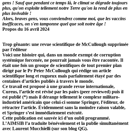
gens ! Sauf que pendant ce temps là, le climat se dégrade toujours
plus, qu'on exploite tellement notre Terre qu'on la rend de plus en
plus invivable !
Alors, braves gens, vous conviendrez comme moi, que les vaccins
inefficaces, on s'en tamponne quel que soit notre âge !
Propos du 16 avril 2024
Trop gênante: une revue scientifique de McCullough supprimée
par l'éditeur
Voici une histoire qui, dans un monde exempt de corruption
systémique forcenée, ne pourrait jamais vous être racontée. Il
était une fois un groupe de scientifiques de tout premier plan
dirigé par le Pr Peter McCullough qui rédige un article
scientifique long et rugueux mais parfaitement étayé par des
centaines d’articles publiés à travers le monde.
Ce travail est proposé à une grande revue internationale,
Cureus, l’article est révisé par les pairs (peer reviewed) puis il
est publié (*) mais il dérange tellement le complexe militaro-
industriel américain que celui-ci somme Springer, l’éditeur, de
rétracter l’article. Évidemment sans la moindre raison valable,
et Springer s’est immédiatement exécuté.
Cette publication est sauvée ici d’un oubli programmé.
L’AIMSIB l’a traduite bénévolement et la publie simultanément
avec Laurent Mucchielli (sur son blog QG).