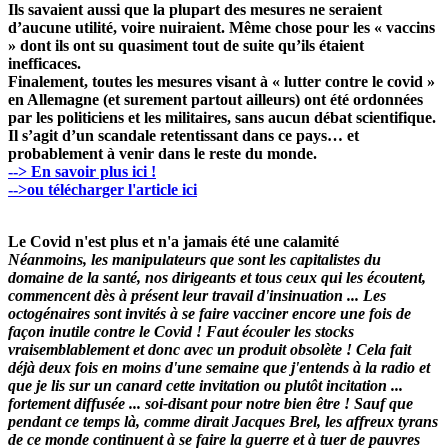
Ils savaient aussi que la plupart des mesures ne seraient
d’aucune utilité, voire nuiraient. Même chose pour les « vaccins
» dont ils ont su quasiment tout de suite qu’ils étaient
inefficaces.
Finalement, toutes les mesures visant à « lutter contre le covid »
en Allemagne (et surement partout ailleurs) ont été ordonnées
par les politiciens et les militaires, sans aucun débat scientifique.
Il s’agit d’un scandale retentissant dans ce pays… et
probablement à venir dans le reste du monde.
--> En savoir plus ici !
-->ou télécharger l'article ici
Le Covid n'est plus et n'a jamais été une calamité
Néanmoins, les manipulateurs que sont les capitalistes du
domaine de la santé, nos dirigeants et tous ceux qui les écoutent,
commencent dès à présent leur travail d'insinuation ... Les
octogénaires sont invités à se faire vacciner encore une fois de
façon inutile contre le Covid ! Faut écouler les stocks
vraisemblablement et donc avec un produit obsolète ! Cela fait
déjà deux fois en moins d'une semaine que j'entends à la radio et
que je lis sur un canard cette invitation ou plutôt incitation ...
fortement diffusée ... soi-disant pour notre bien être ! Sauf que
pendant ce temps là, comme dirait Jacques Brel, les affreux tyrans
de ce monde continuent à se faire la guerre et à tuer de pauvres