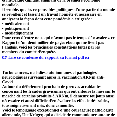
et historique capitale, émanant de la première économie
mondiale.
Il semble, que les responsables politiques d’une partie du monde
se réveillent et fassent un travail honnête et nécessaire en
analysant la façon dont cette pandémie a été gérée :
• médicalement
• politiquement
• médiatiquement
Pour ceux d’entre nous qui n’avont pas le temps d’ « avaler » ce
Rapport d’un demi-millier de pages et/ou qui ne lisent pas
l’anglais, voici les principales constatations faites par les
membres du comité d’enquête.
👉 Lire ce condensé du rapport au format pdf ici
Turbo-cancers, maladies auto-immunes et pathologies
neurologiques survenant après la vaccination ARNm anti-
Covid
Autour du déferlement prochain de preuves accablantes
concernant les fraudes gravissimes qui ont entouré la mise sur le
marché de certains produits à ARNm, il demeure toujours aussi
nécessaire et aussi difficile d’en évaluer les effets indésirables,
tous soigneusement niés, donc camouflés.
Voici le témoignage exceptionnel d’une courageuse pathologiste
allemande, Ute Krüger, qui a décidé de communiquer autour de