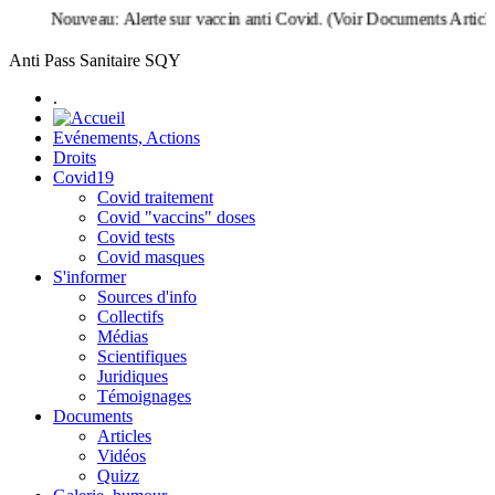
veau: Alerte sur vaccin anti Covid. (Voir Documents Articles)
Anti Pass Sanitaire SQY
.
Evénements, Actions
Droits
Covid19
Covid traitement
Covid "vaccins" doses
Covid tests
Covid masques
S'informer
Sources d'info
Collectifs
Médias
Scientifiques
Juridiques
Témoignages
Documents
Articles
Vidéos
Quizz