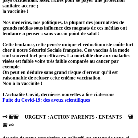
pays occidentaux assez riches pour se payer une protection
sanitaire accrue ;
la vaccinite !
Nos médecins, nos politiques, la plupart des journalistes de
grands médias sous influence des magnats de ces médias ont
tendance à penser : sans vaccin point de salut !
Cette tendance, cette pensée unique et réductionniste coûte fort
cher à notre Sécurité Sociale française. Ces vaccins à la mode
sont souvent fort peu efficaces. La mortalité due aux maladies
visées est faible voire très faible comparée au cancer par
exemple.
On peut en déduire sans grand risque d’erreur qu’il est
raisonnable de refuser cette enième vaccination.
Non à la vaccinite !
L'actualité Covid, dernières nouvelles à lire ci-dessous
Fuite du Covid-19: des aveux scientifiques
🗝 🎒🎒 URGENT : ACTION PARENTS - ENFANTS 🎒
🎒 🗝