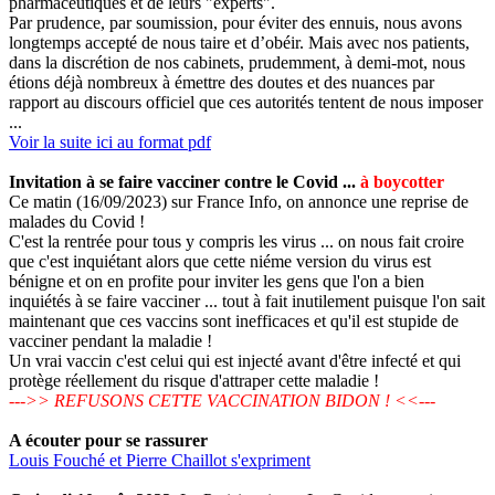
pharmaceutiques et de leurs "experts".
Par prudence, par soumission, pour éviter des ennuis, nous avons
longtemps accepté de nous taire et d’obéir. Mais avec nos patients,
dans la discrétion de nos cabinets, prudemment, à demi-mot, nous
étions déjà nombreux à émettre des doutes et des nuances par
rapport au discours officiel que ces autorités tentent de nous imposer
...
Voir la suite ici au format pdf
Invitation à se faire vacciner contre le Covid ...
à boycotter
Ce matin (16/09/2023) sur France Info, on annonce une reprise de
malades du Covid !
C'est la rentrée pour tous y compris les virus ... on nous fait croire
que c'est inquiétant alors que cette niéme version du virus est
bénigne et on en profite pour inviter les gens que l'on a bien
inquiétés à se faire vacciner ... tout à fait inutilement puisque l'on sait
maintenant que ces vaccins sont inefficaces et qu'il est stupide de
vacciner pendant la maladie !
Un vrai vaccin c'est celui qui est injecté avant d'être infecté et qui
protège réellement du risque d'attraper cette maladie !
--->> REFUSONS CETTE VACCINATION BIDON ! <<---
A écouter pour se rassurer
Louis Fouché et Pierre Chaillot s'expriment