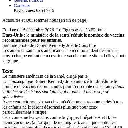
Galerie, humour
Contacts
Pages vues: 68634015
Actualités et Qui sommes nous (en fin de page)
En date du 6 décembre 2026, Le Figaro avec l’AFP titre :
Etats-Unis : le ministère de la santé réduit le nombre de vaccins
recommandés pour les enfants.
Suit une photo de Robert Kennedy Jr et le Sous titre
Les autorités sanitaires américaines ne recommandent désormais
plus à chaque enfant de recevoir de vaccin contre six maladies, dont
la grippe.
Texte
Le ministère américain de la Santé, dirigé par le
vaccinosceptique
Robert Kennedy Jr, a annoncé lundi réduire le
nombre de vaccins recommandés pour l’ensemble des enfants,
dans
la foulée de décisions similaires qui inquiètent beaucoup de
spécialistes.
Avec cette réforme, six vaccins précédemment recommandés à tous
les enfants ne le seront désormais plus que pour ceux
particulièrement à risque.
Cela concerne les vaccins contre la grippe, l’hépatite A et B, les
méningocoques (à l’origine de méningites), ainsi que contre les
rotavirus, responsable de gastro-entérites. Celui contre le Covid-19