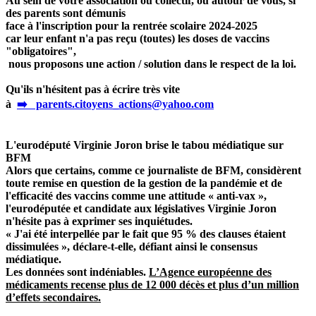
Au sein de votre association ou collectif, ou autour de vous, si
des parents sont démunis
face à l'inscription pour la rentrée scolaire 2024-2025
car leur enfant n'a pas reçu (toutes) les doses de vaccins
"obligatoires",
nous proposons une action / solution dans le respect de la loi.
Qu'ils n'hésitent pas à écrire très vite
à
➡️ parents.citoyens_actions@yahoo.com
L'eurodéputé Virginie Joron brise le tabou médiatique sur
BFM
Alors que certains, comme ce journaliste de BFM, considèrent
toute remise en question de la gestion de la pandémie et de
l'efficacité des vaccins comme une attitude « anti-vax »,
l'eurodéputée et candidate aux législatives Virginie Joron
n'hésite pas à exprimer ses inquiétudes.
« J'ai été interpellée par le fait que 95 % des clauses étaient
dissimulées », déclare-t-elle, défiant ainsi le consensus
médiatique.
Les données sont indéniables.
L’Agence européenne des
médicaments recense plus de 12 000 décès et plus d’un million
d’effets secondaires.