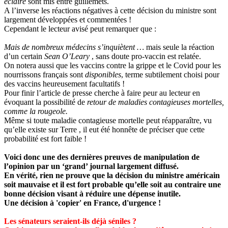
éclairé
sont mis entre guillemets.
A l’inverse les réactions négatives à cette décision du ministre sont
largement développées et commentées !
Cependant le lecteur avisé peut remarquer que :
Mais de nombreux médecins s’inquiètent …
mais seule la réaction
d’un certain
Sean O’Leary
, sans doute pro-vaccin est relatée.
On notera aussi que les vaccins contre la grippe et le Covid pour les
nourrissons français sont
disponibles
, terme subtilement choisi pour
des vaccins heureusement facultatifs !
Pour finir l’article de presse cherche à faire peur au lecteur en
évoquant la possibilité de
retour de maladies contagieuses mortelles,
comme la rougeole.
Même si toute maladie contagieuse mortelle peut réapparaître, vu
qu’elle existe sur Terre , il eut été honnête de préciser que cette
probabilité est fort faible !
Voici donc une des dernières preuves de manipulation de
l’opinion par un ‘grand’ journal largement diffusé.
En vérité, rien ne prouve que la décision du ministre américain
soit mauvaise et il est fort probable qu’elle soit au contraire une
bonne décision visant à réduire une dépense inutile.
Une décision à 'copier' en France, d'urgence !
Les sénateurs seraient-ils déjà séniles ?