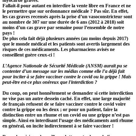
myocarde graves.
Fallait-il pour autant en interdire la vente libre en France et ne
le permettre que sur ordonnance médicale ? Pas sûr. En effet,
les cas graves recensés après la prise d’un vasoconstricteur sont
au nombre de 307 sur une durée de 6 ans (2012 à 2018)
soit
moins d’un cas grave par semaine pour l’ensemble de notre
pays !
De plus cela fait déjà plusieurs années (au moins depuis 2017)
que le monde médical et les patients sont avertis largement des
risques de ces médicaments. Les pharmaciens avisés ne
conseillent guère ceux-ci !
L’Agence Nationale de Sécurité Médicale (ANSM) aurait pu se
contenter d’un message sur les médias comme elle l’a déjà fait
pour inciter à se faire vacciner contre le covid ou la grippe ! Mais
peut-être est-ce plus onéreux que l'interdiction ?
Du coup, on peut honnêtement se demander si cette interdiction
ne vise pas un autre dessein caché. En effet, une large majorité
de français refusent de se faire vacciner contre le covid voire
contre la grippe ou les deux ; or pour un patient, faire la
distinction entre un rhume et un covid ou une grippe n’est pas
simple. Ainsi en interdisant l’usage des médicaments anti rhume
en général, on incite indirectement à se faire vacciner !