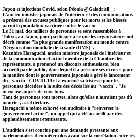
Japon et injections Covid, selon Péonia @Galadriell__:
L'ancien ministre japonais de l'intérieur et des communications
a présenté des excuses publiques pour les morts et les blessés
parmi la population vaccinée contre le vaccin.
Le 31 mai, des milliers de personnes se sont rassemblées à
Tokyo, au Japon, pour participer à ce que les organisateurs ont
décrit comme "la plus grande manifestation au monde contre
l'Organisation mondiale de la santé (OMS)".
Kazuhiro Haraguchi, ancien ministre japonais de l'intérieur et
de la communication et actuel membre de la Chambre des
représentants, a prononcé un discours enthousiaste, bien
accueilli par le public, dans lequel il a présenté ses excuses pour
la manière dont le gouvernement japonais a géré le lancement
du "vaccin" COVID-19 et a exprimé sa tristesse pour les
personnes décédées à la suite des décès liés au "vaccin". "Je
m'excuse auprès de vous tous.
Tant de personnes sont mortes, alors qu'elles n'auraient pas dû
mourir", a-t-il déclaré.
Haraguchi a même exhorté son auditoire à "renverser le
gouvernement actuel", un appel qui a été accueilli par des
applaudissements retentissants.
L'audition s'est conclue par une demande pressante aux
parlementaires d'enquêter plus avant sur la corrélation entre les