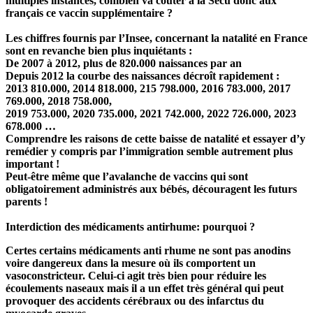
multiples instances, combien va coûter à la Sécu donc aux
français ce vaccin supplémentaire ?
Les chiffres fournis par l’Insee, concernant la natalité en France
sont en revanche bien plus inquiétants :
De 2007 à 2012, plus de 820.000 naissances par an
Depuis 2012 la courbe des naissances décroît rapidement :
2013 810.000, 2014 818.000, 215 798.000, 2016 783.000, 2017
769.000, 2018 758.000,
2019 753.000, 2020 735.000, 2021 742.000, 2022 726.000, 2023
678.000 …
Comprendre les raisons de cette baisse de natalité et essayer d’y
remédier y compris par l’immigration semble autrement plus
important !
Peut-être même que l’avalanche de vaccins qui sont
obligatoirement administrés aux bébés, découragent les futurs
parents !
Interdiction des médicaments antirhume: pourquoi ?
Certes certains médicaments anti rhume ne sont pas anodins
voire dangereux dans la mesure où ils comportent un
vasoconstricteur. Celui-ci agit très bien pour réduire les
écoulements naseaux mais il a un effet très général qui peut
provoquer des accidents cérébraux ou des infarctus du