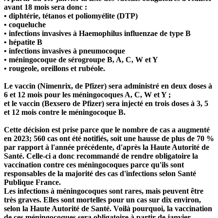
avant 18 mois sera donc :
• diphtérie, tétanos et poliomyélite (DTP)
• coqueluche
• infections invasives à Haemophilus influenzae de type B
• hépatite B
• infections invasives à pneumocoque
• méningocoque de sérogroupe B, A, C, W et Y
• rougeole, oreillons et rubéole.
Le vaccin
(Nimenrix, de Pfizer)
sera administré en deux doses à
6 et 12 mois pour les méningocoques A, C, W et Y ;
et le vaccin
(Bexsero de Pfizer)
sera injecté en trois doses à 3, 5
et 12 mois contre le méningocoque B.
Cette décision est prise parce que le nombre de cas a augmenté
en 2023;
560 cas ont été notifiés
, soit une hausse de plus de 70 %
par rapport à l'année précédente, d'après la Haute Autorité de
Santé. Celle-ci a donc recommandé de rendre obligatoire la
vaccination contre ces méningocoques parce qu'ils sont
responsables de la majorité des cas d'infections selon Santé
Publique France.
Les infections à méningocoques sont rares, mais peuvent être
très graves. Elles sont mortelles pour un cas sur dix environ,
selon la Haute Autorité de Santé. Voilà pourquoi, la vaccination
de ces méningocoques sera obligatoire à partir de janvier