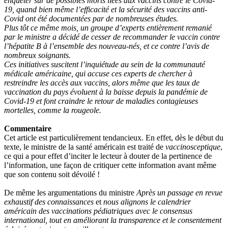
enquêter sur de possibles morts liées aux vaccins contre le Covid-
19, quand bien même l’efficacité et la sécurité des vaccins anti-
Covid ont été documentées par de nombreuses études.
Plus tôt ce même mois, un groupe d’experts entièrement remanié
par le ministre a décidé de cesser de recommander le vaccin contre
l’hépatite B à l’ensemble des nouveau-nés, et ce contre l’avis de
nombreux soignants.
Ces initiatives suscitent l’inquiétude au sein de la communauté
médicale américaine, qui accuse ces experts de chercher à
restreindre les accès aux vaccins, alors même que les taux de
vaccination du pays évoluent à la baisse depuis la pandémie de
Covid-19 et font craindre le retour de maladies contagieuses
mortelles, comme la rougeole.
Commentaire
Cet article est particulièrement tendancieux. En effet, dès le début du
texte, le ministre de la santé américain est traité de
vaccinosceptique
,
ce qui a pour effet d’inciter le lecteur à douter de la pertinence de
l’information, une façon de critiquer cette information avant même
que son contenu soit dévoilé !
De même les argumentations du ministre
Après un passage en revue
exhaustif des connaissances
et
nous alignons le calendrier
américain des vaccinations pédiatriques avec le consensus
international, tout en améliorant la transparence et le consentement