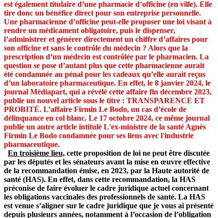
est également titulaire d’une pharmacie d’officine (en ville). Elle
tire donc un bénéfice direct pour son entreprise personnelle.
Une pharmacienne d’officine peut-elle proposer une loi visant à
rendre un médicament obligatoire, puis le dispenser,
l’administrer et générer directement un chiffre d’affaires pour
son officine et sans le contrôle du médecin ? Alors que la
prescription d’un médecin est contrôlée par le pharmacien. La
question se pose d’autant plus que cette pharmacienne aurait
été condamnée au pénal pour les cadeaux qu’elle aurait reçus
d’un laboratoire pharmaceutique. En effet, le 8 janvier 2024, le
journal Médiapart, qui a révélé cette affaire fin décembre 2023,
publie un nouvel article sous le titre : TRANSPARENCE ET
PROBITÉ. L’affaire Firmin Le Bodo, un cas d’école de
délinquance en col blanc. Le 17 octobre 2024, ce même journal
publie un autre article intitulé L'ex-ministre de la santé Agnès
Firmin Le Bodo condamnée pour ses liens avec l'industrie
pharmaceutique.
En troisième lieu,
cette proposition de loi ne peut être discutée
par les députés et les sénateurs avant la mise en œuvre effective
de la recommandation émise, en 2023, par la Haute autorité de
santé (HAS). En effet, dans cette recommandation, la HAS
préconise de faire évoluer le cadre juridique actuel concernant
les obligations vaccinales des professionnels de santé. La HAS
est venue s’aligner sur le cadre juridique que je vous ai présenté
depuis plusieurs années, notamment à l’occasion de l’obligation